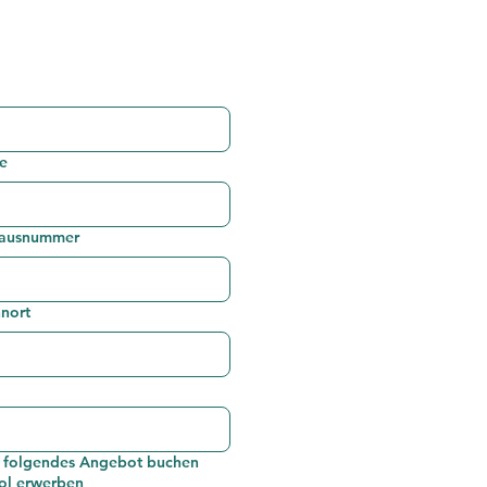
e
Hausnummer
nort
e folgendes Angebot buchen
ol erwerben