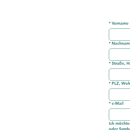
*
Vorname
*
Nachnam
*
Straße, 
*
PLZ, Woh
*
e-Mail
Ich möcht
oder Symb